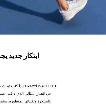
WATCH FIT
Huawei
إذا كنت تبحث عن ساعة ذكية أنيقة وعملية تلبي احتياجات نمط حياتك الحديث، فإن
المبتكرة وتقنياتها المتطورة، ستصبح شريكك المثالي سواء أثناء ممارسة الرياضة أو في حياتك اليومية.