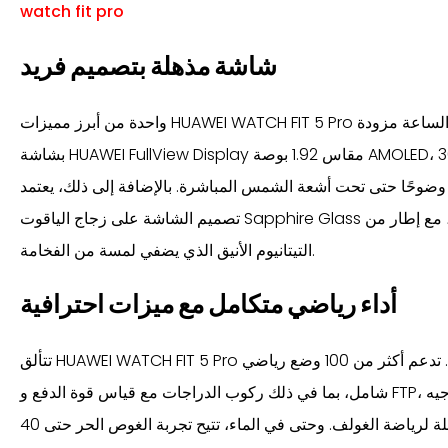
watch fit pro
شاشة مذهلة بتصميم فريد
واحدة من أبرز مميزات HUAWEI WATCH FIT 5 Pro هي شاشتها ذات الجودة الفائقة. تأتي الساعة مزودة
بشاشة HUAWEI FullView Display مقاس 1.92 بوصة AMOLED، مع 3000 nits من السطوع الأقصى،
 وضوحًا حتى تحت أشعة الشمس المباشرة. بالإضافة إلى ذلك، يعتمد
تصميم الشاشة على زجاج الياقوت Sapphire Glass المعروف بقوته ومقاومته للخدوش، مع إطار من
التيتانيوم الأنيق الذي يضفي لمسة من الفخامة.
أداء رياضي متكامل مع ميزات احترافية
تتألق HUAWEI WATCH FIT 5 Pro عندما يتعلق الأمر بالأنشطة الرياضية. تدعم أكثر من 100 وضع رياضي
شامل، بما في ذلك ركوب الدراجات مع قياس قوة الدفع و FTP، والجري الجبلي مع خاصية التوجيه
المباشر، بالإضافة إلى خرائط متكاملة لرياضة الغولف. وحتى في الماء، تتيح تجربة الغوص الحر حتى 40