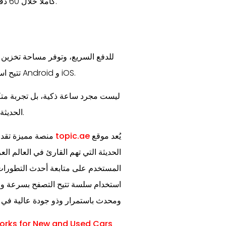
كاملًا خلال 60 دقيقة فقط. هذه الميزة تجعلها مناسبة للحياة السريعة والمليئة بالمهام.
تتيح استقبال المكالمات وتنظيم الحياة اليومية بسهولة، مع توافق كامل مع Android و iOS.
الحديثة والتصميم العصري، لتكون رفيقًا مثاليًا في حياتك اليومية والرياضية.
يُعد موقع
topic.ae
منصة مميزة تقدم 
الحديثة التي تهم القارئ في العالم ا
المستخدم على متابعة أحدث التطورات 
استخدام سلسة تتيح التصفح بسرعة ورا
ومحدث باستمرار وذو جودة عالية في 
orks for New and Used Cars