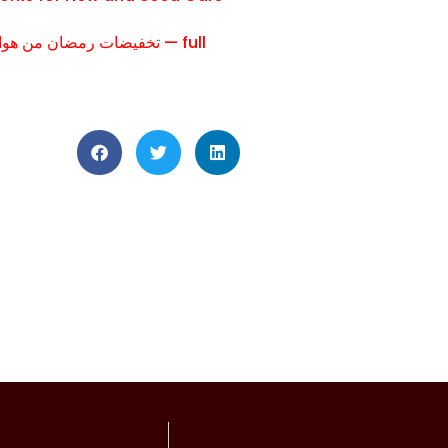
تخفيضات رمضان من هواوي: ف