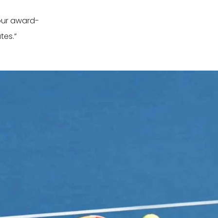
our award-
tes.”