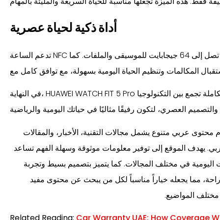
أداة ذكية لحياة عصرية
تدعم الساعة NFC للدفع السريع، وتوفر مساحة تخزين تصل إلى 64 جيجابايت للموسيقى والملفات. كما
في النهاية، HUAWEI WATCH FIT 5 Pro ليست مجرد ساعة ذكية، بل تجربة متكاملة تجمع بين التكنولوجيا
محتوى عربي متنوع يشمل مجالات التقنية، الأخبار، والمقالات
لعربي. يهدف الموقع إلى توفير معلومات موثوقة وسهلة الفهم تساعد
اليومية في مختلف المجالات. كما يتميز بتصميم بسيط وتجربة
حة، مما يجعله خياراً مناسباً لكل من يبحث عن محتوى مفيد
مختلف المواضيع.
Related Reading:
Car Warranty UAE: How Coverage W