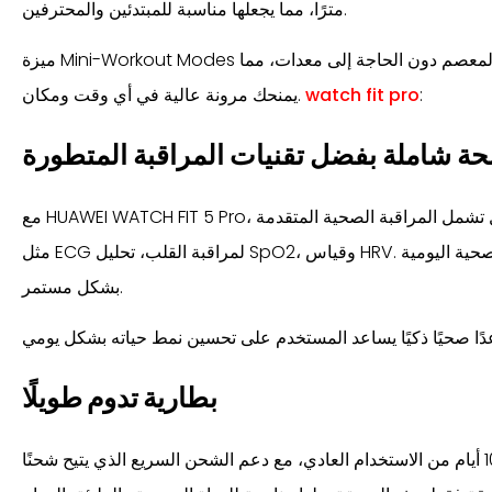
مترًا، مما يجعلها مناسبة للمبتدئين والمحترفين.
ميزة Mini-Workout Modes تتيح أداء تمارين سريعة مباشرة من المعصم دون الحاجة إلى معدات، مما
:
watch fit pro
يمنحك مرونة عالية في أي وقت ومكان.
ة شاملة بفضل تقنيات المراقبة المتطورة
مع HUAWEI WATCH FIT 5 Pro، لن يقتصر الأمر على الرياضة فقط، بل تشمل المراقبة الصحية المتقدمة
مثل ECG لمراقبة القلب، تحليل SpO2، وقياس HRV. كما توفر تتبع النوم وتحليل الحالة الصحية اليومية
بشكل مستمر.
بطارية تدوم طويلًا
تتميز الساعة بعمر بطارية يصل إلى 10 أيام من الاستخدام العادي، مع دعم الشحن السريع الذي يتيح شحنًا